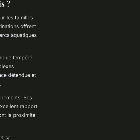
is ?
r les familles
nations offrent
parcs aquatiques
nique tempéré.
plexes
nce détendue et
.
ipements. Ses
xcellent rapport
nt la proximité
et sa