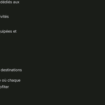
 dédiés aux
ivités
uipées et
 destinations
se où chaque
fiter