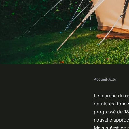
Accueil
›
Actu
ACTU
Le camping de luxe f
Le marché du
c
dernières donné
nouvelle façon de pr
progressé de 18
nouvelle approch
Mais qu'est-ce q