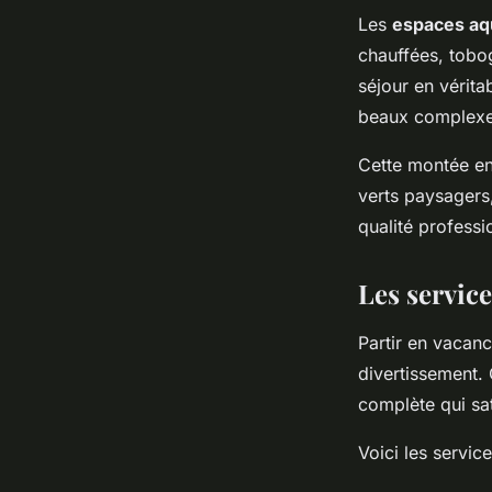
Les
espaces aq
chauffées, tobo
séjour en vérita
beaux complexes
Cette montée en
verts paysagers
qualité professi
Les servic
Partir en vacanc
divertissement.
complète qui sat
Voici les service