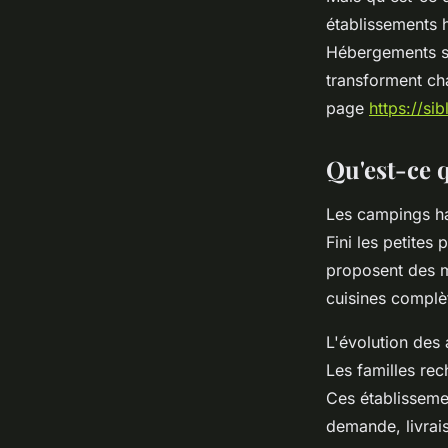
Lisa
•
17 janvier 2026
•
7 min de lecture
établissements 
Hébergements spa
transforment cha
page
https://si
Qu'est-ce q
Les campings ha
Fini les petites 
proposent des m
cuisines complèt
L'évolution des
Les familles rec
Ces établisseme
demande, livrai