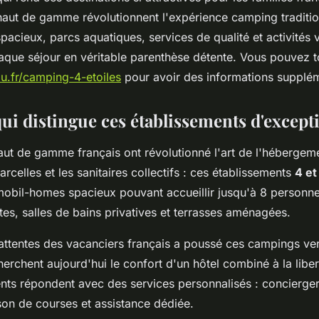
haut de gamme révolutionnent l'expérience camping traditio
cieux, parcs aquatiques, services de qualité et activités 
que séjour en véritable parenthèse détente. Vous pouvez tou
blu.fr/camping-4-etoiles
pour avoir des informations supplé
ui distingue ces établissements d'except
ut de gamme français ont révolutionné l'art de l'hébergemen
parcelles et les sanitaires collectifs : ces établissements
4 et
obil-homes spacieux pouvant accueillir jusqu'à 8 personn
es, salles de bains privatives et terrasses aménagées.
 attentes des vacanciers français a poussé ces campings ver
herchent aujourd'hui le confort d'un hôtel combiné à la lib
nts répondent avec des services personnalisés : concierger
son de courses et assistance dédiée.