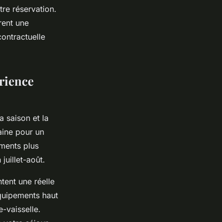
tre réservation.
rent une
contractuelle
érience
a saison et la
ine pour un
ments plus
uillet-août.
ntent une réelle
équipements haut
-vaisselle.