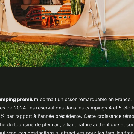
rançais : une
amping premium
connaît un essor remarquable en France. 
es de 2024, les réservations dans les campings 4 et 5 étoil
ofiter de la nature
% par rapport à l'année précédente. Cette croissance tém
e du tourisme de plein air, alliant nature authentique et c
ui rend ces destinations si attractives pour les familles fra