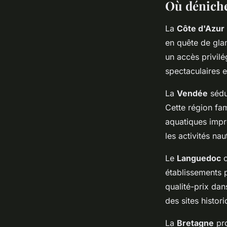
Où dénicher
La
Côte d'Azur
en quête de gla
un accès privilé
spectaculaires 
La
Vendée
sédu
Cette région fa
aquatiques impr
les activités na
Le
Languedoc
c
établissements 
qualité-prix da
des sites histor
La
Bretagne
pro