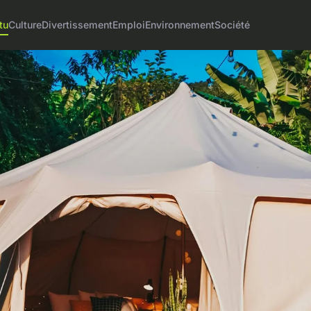
tu
Culture
Divertissement
Emploi
Environnement
Société