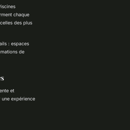
iscines
orment chaque
 celles des plus
ils : espaces
imations de
es
ente et
r une expérience