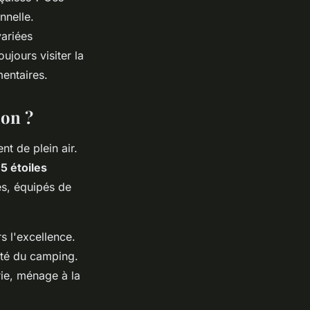
nnelle.
variées
jours visiter la
mentaires.
ion ?
t de plein air.
 5 étoiles
es, équipés de
s l'excellence.
erté du camping.
ie, ménage à la