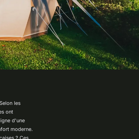
Selon les
es ont
oigne d'une
onfort moderne.
nçaises ? Ces