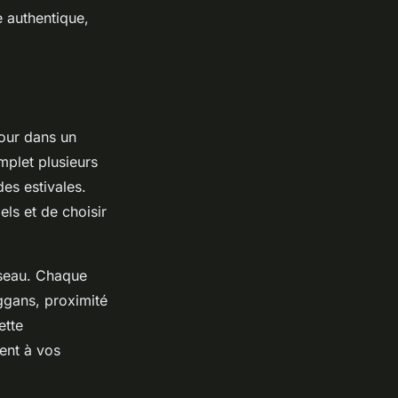
 authentique,
jour dans un
mplet plusieurs
des estivales.
els et de choisir
éseau. Chaque
ggans, proximité
ette
ent à vos