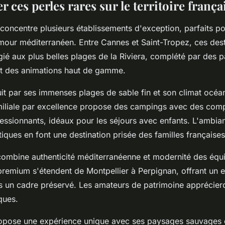
 ces perles rares sur le territoire frança
concentre plusieurs établissements d'exception, parfaits pou
mour méditerranéen. Entre Cannes et Saint-Tropez, ces desti
gié aux plus belles plages de la Riviera, complété par des 
et des animations haut de gamme.
it par ses immenses plages de sable fin et son climat océa
miliale par excellence propose des campings avec des com
essionnants, idéaux pour les séjours avec enfants. L'ambia
utiques en font une destination prisée des familles françaises
ombine authenticité méditerranéenne et modernité des équ
premium s'étendent de Montpellier à Perpignan, offrant un e
ns un cadre préservé. Les amateurs de patrimoine appréciero
iques.
pose une expérience unique avec ses paysages sauvages 