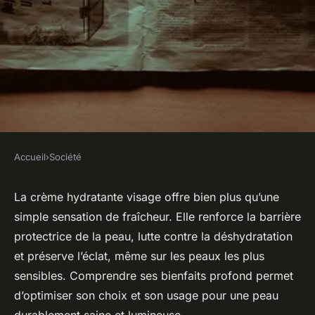
Accueil
›
Société
SOCIÉTÉ
Les bienfaits insoupçonnés de
La crème hydratante visage offre bien plus qu’une
simple sensation de fraîcheur. Elle renforce la barrière
la crème hydratante visage
protectrice de la peau, lutte contre la déshydratation
et préserve l’éclat, même sur les peaux les plus
Lisa
•
30 octobre 2025
•
4 min de lecture
sensibles. Comprendre ses bienfaits profond permet
d’optimiser son choix et son usage pour une peau