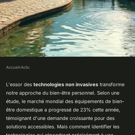
Accueil
›
Actu
ACTU
Vente de technologies de
L'essor des
technologies non invasives
transforme
notre approche du bien-être personnel. Selon une
bien-être : découvrez
étude, le marché mondial des équipements de bien-
Divonne-les-Bains
être domestique a progressé de 23% cette année,
témoignant d'une demande croissante pour des
Lisa
•
9 mars 2026
•
7 min de lecture
solutions accessibles. Mais comment identifier les