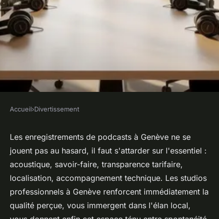
Accueil
›
Divertissement
DIVERTISSEMENT
Comment choisir le meilleur
Les enregistrements de podcasts à Genève ne se
jouent pas au hasard, il faut s'attarder sur l'essentiel :
studio podcast à Genève pour
acoustique, savoir-faire, transparence tarifaire,
vos enregistrements ?
localisation, accompagnement technique. Les studios
professionnels à Genève renforcent immédiatement la
Lisa
•
3 février 2026
•
9 min de lecture
qualité perçue, vous immergent dans l'élan local,