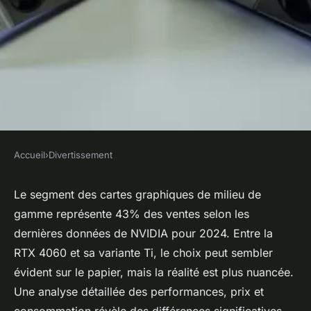
Accueil
›
Divertissement
DIVERTISSEMENT
Différence entre la rtx 4060 et
Le segment des cartes graphiques de milieu de
gamme représente 43% des ventes selon les
4060 ti : quel modèle choisir ?
dernières données de NVIDIA pour 2024. Entre la
RTX 4060 et sa variante Ti, le choix peut sembler
Claude
•
20/03/2026 20:37
•
7 min de lecture
évident sur le papier, mais la réalité est plus nuancée.
Une analyse détaillée des performances, prix et